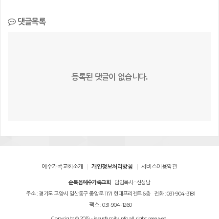
댓글목록
등록된 댓글이 없습니다.
예수가족교회소개
개인정보처리방침
서비스이용약관
순복음예수가족교회
담임목사 : 신성남
주소 : 경기도 고양시 일산동구 중앙로 1171 현대프리젠트 6층
전화 : 031-904-3181
팩스 : 031-904-1260
Copyright © 2019 - jesusfamily.info all right reserved.