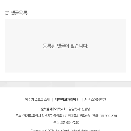
댓글목록
등록된 댓글이 없습니다.
예수가족교회소개
개인정보처리방침
서비스이용약관
순복음예수가족교회
담임목사 : 신성남
주소 : 경기도 고양시 일산동구 중앙로 1171 현대프리젠트 6층
전화 : 031-904-3181
팩스 : 031-904-1260
Copyright © 2019 - jesusfamily.info all right reserved.